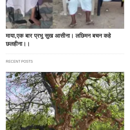
माया,एक बार प्रभु सुख आसीना। लछिमन बचन कहे
छलहीना।।
RECENT POSTS