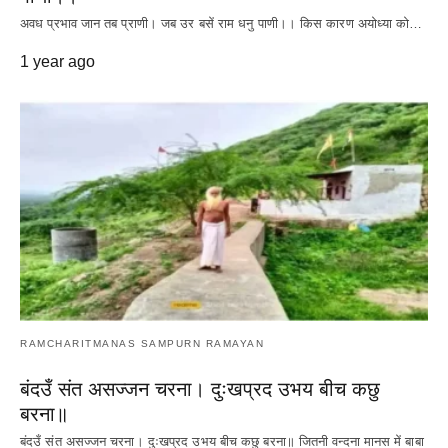
अवध प्रभाव जान तब प्राणी। जब उर बसें राम धनु पाणी।। किस कारण अयोध्या को…
Read More
1 year ago
RAMCHARITMANAS SAMPURN RAMAYAN
बंदउँ संत असज्जन चरना। दुःखप्रद उभय बीच कछु
बरना॥
बंदउँ संत असज्जन चरना। दुःखप्रद उभय बीच कछु बरना॥ जितनी वन्दना मानस में बाबा