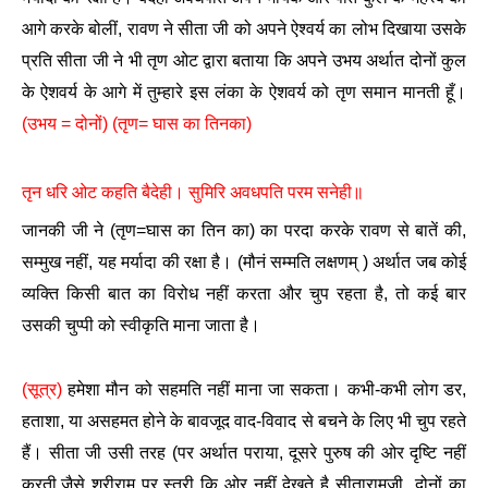
आगे करके बोलीं, रावण ने सीता जी को अपने ऐश्वर्य का लोभ दिखाया उसके
प्रति सीता जी ने भी तृण ओट द्वारा बताया कि अपने उभय अर्थात दोनों कुल
के ऐशवर्य के आगे में तुम्हारे इस लंका के ऐशवर्य को तृण समान मानती हूँ।
(उभय = दोनों) (तृण= घास का तिनका)
तृन धरि ओट कहति बैदेही। सुमिरि अवधपति परम सनेही॥
जानकी जी ने (तृण=घास का तिन का) का परदा करके रावण से बातें की,
सम्मुख नहीं, यह मर्यादा की रक्षा है। (मौनं सम्मति लक्षणम् ) अर्थात जब कोई
व्यक्ति किसी बात का विरोध नहीं करता और चुप रहता है, तो कई बार
उसकी चुप्पी को स्वीकृति माना जाता है।
(सूत्र)
हमेशा मौन को सहमति नहीं माना जा सकता। कभी-कभी लोग डर,
हताशा, या असहमत होने के बावजूद वाद-विवाद से बचने के लिए भी चुप रहते
हैं। सीता जी उसी तरह (पर अर्थात पराया, दूसरे पुरुष की ओर दृष्टि नहीं
करती,जैसे श्रीराम पर स्त्री कि ओर नहीं देखते है सीतारामजी दोनों का