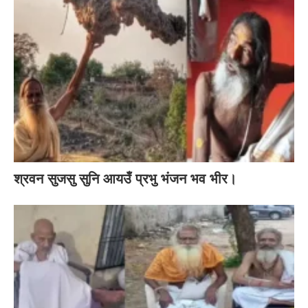
श्रवन सुजसु सुनि आयउँ प्रभु भंजन भव भीर।