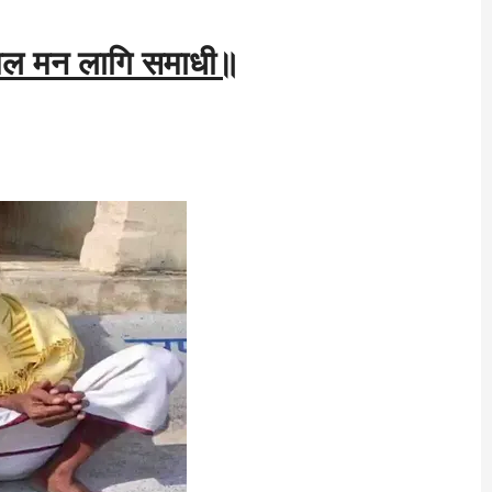
िमल मन लागि समाधी॥