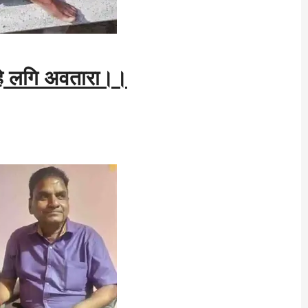
ेहि लगि अवतारा।।