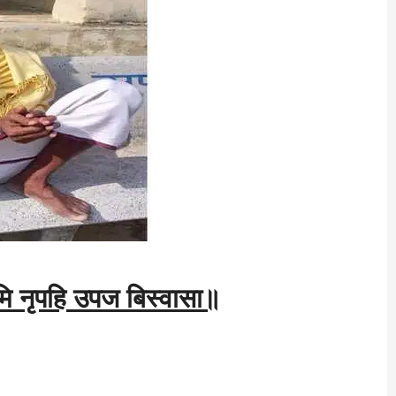
ि नृपहि उपज बिस्वासा॥