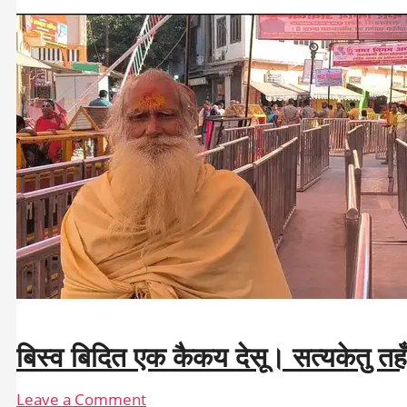
जिमि
तापसु
कथइ
उदासा।
तिमि
तिमि
नृपहि
उपज
बिस्वासा॥
बिस्व बिदित एक कैकय देसू। सत्यकेतु तह
Leave a Comment