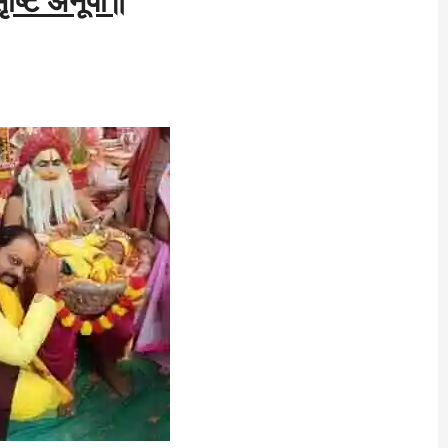
सृष्टि अनूपा॥