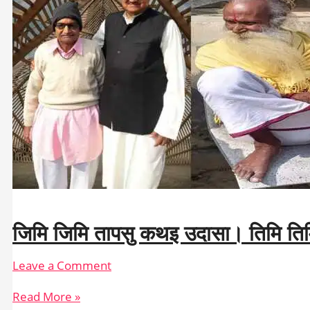
जिमि जिमि तापसु कथइ उदासा। तिमि तिम
Leave a Comment
जिमि
Read More »