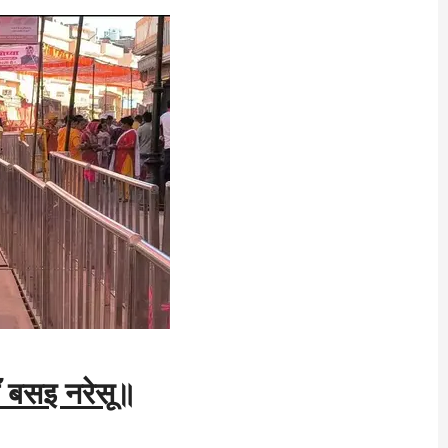
ँ बसइ नरेसू॥